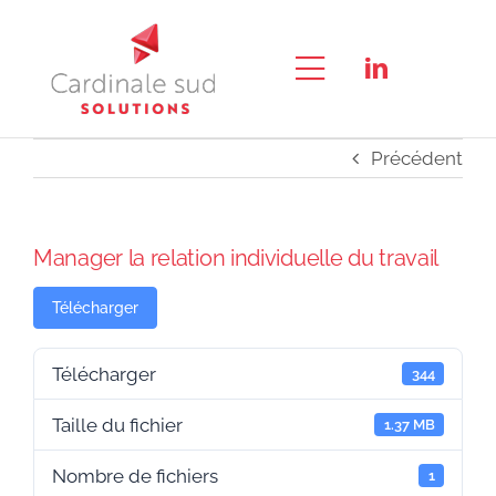
Passer
au
contenu
Toggle
RECHERCHER:
Navigation
Précédent
QUI SOMMES-NOUS ?
L’APPROCHE QUALITÉ SOCIALE®
Manager la relation individuelle du travail
CONSEIL
Télécharger
FORMATION & E-LEARNING
Télécharger
344
EXPERTISE
Taille du fichier
1.37 MB
NOUS CONTACTER
Nombre de fichiers
1