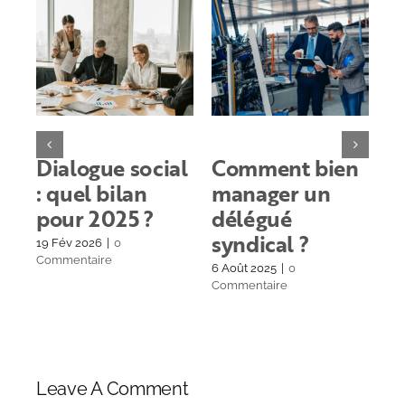
Dialogue social
Comment bien
A
: quel bilan
manager un
s
pour 2025 ?
délégué
q
syndical ?
en
19 Fév 2026
|
0
Commentaire
6 Août 2025
|
0
30 
Commentaire
Co
Leave A Comment