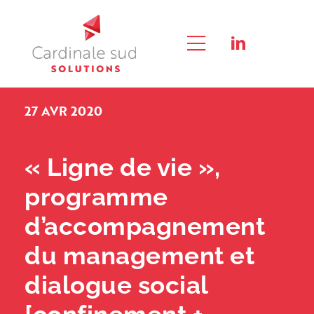
Passer
au
contenu
Toggle
RECHERCHER:
Navigation
27 AVR 2020
QUI SOMMES-NOUS ?
L’APPROCHE QUALITÉ SOCIALE®
« Ligne de vie »,
programme
CONSEIL
d’accompagnement
FORMATION & E-LEARNING
du management et
EXPERTISE
dialogue social
NOUS CONTACTER