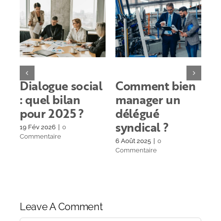
Dialogue social
Comment bien
A
: quel bilan
manager un
s
pour 2025 ?
délégué
q
syndical ?
en
19 Fév 2026
|
0
Commentaire
6 Août 2025
|
0
30 
Commentaire
Co
Leave A Comment