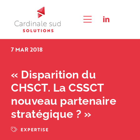
Passer
au
contenu
Toggle
RECHERCHER:
Navigation
7 MAR 2018
QUI SOMMES-NOUS ?
L’APPROCHE QUALITÉ SOCIALE®
« Disparition du
CHSCT. La CSSCT
CONSEIL
nouveau partenaire
FORMATION & E-LEARNING
stratégique ? »
EXPERTISE
NOUS CONTACTER
EXPERTISE