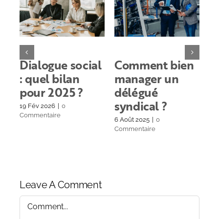
Dialogue social
Comment bien
A
: quel bilan
manager un
s
pour 2025 ?
délégué
q
syndical ?
en
19 Fév 2026
|
0
Commentaire
6 Août 2025
|
0
30 
Commentaire
Co
Leave A Comment
Comment