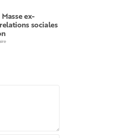
Expertise
 Masse ex-
Quels sont les enjeu
relations sociales
dialogue social en 20
on
5 Avr 2022
|
0 Commentaire
ire