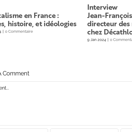
Interview
alisme en France :
Jean-François
es, histoire, et idéologies
directeur des 
chez Décathl
4
|
0 Commentaire
9 Jan 2024
|
0 Commenta
A Comment
t