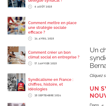
délégué syndical ?
6 AOÛT 2025
Comment mettre en place
une stratégie sociale
efficace ?
24 AVRIL 2025
Un ch
Comment créer un bon
syndi
climat social en entreprise ?
17 JANVIER 2025
Berna
Cliquez s
Syndicalisme en France :
chiffres, histoire, et
UN S
idéologies
NOUV
25 SEPTEMBRE 2024
Dans « 