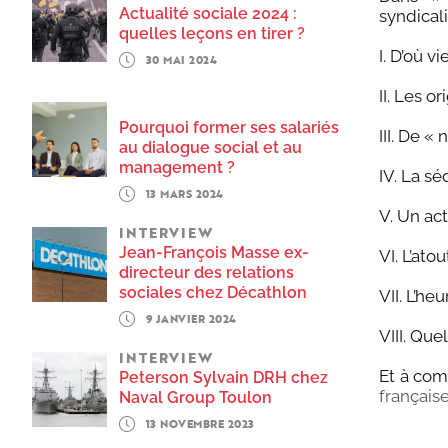
Actualité sociale 2024 :
syndical
quelles leçons en tirer ?
I. D’où v
30 MAI 2024
II. Les 
Pourquoi former ses salariés
III. De 
au dialogue social et au
management ?
IV. La sé
13 MARS 2024
V. Un act
INTERVIEW
Jean-François Masse ex-
VI. L’ato
directeur des relations
sociales chez Décathlon
VII. L’he
9 JANVIER 2024
VIII. Qu
INTERVIEW
Et à com
Peterson Sylvain DRH chez
françai
Naval Group Toulon
13 NOVEMBRE 2023