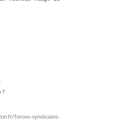
l
é ?
on.fr/forces-syndicales-