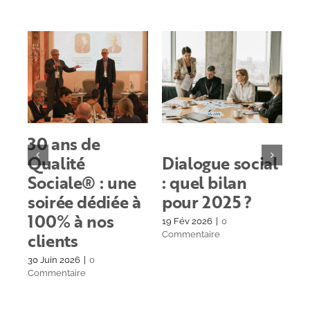
30 ans de
Qualité
Dialogue social
C
Sociale® : une
: quel bilan
m
soirée dédiée à
pour 2025 ?
d
100% à nos
s
19 Fév 2026
|
0
clients
Commentaire
6 A
Co
30 Juin 2026
|
0
Commentaire