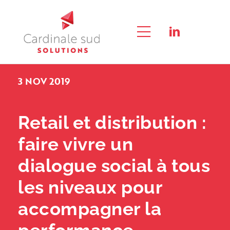
Passer
au
contenu
Toggle
RECHERCHER:
Navigation
3 NOV 2019
QUI SOMMES-NOUS ?
L’APPROCHE QUALITÉ SOCIALE®
Retail et distribution :
faire vivre un
CONSEIL
dialogue social à tous
FORMATION & E-LEARNING
les niveaux pour
EXPERTISE
accompagner la
NOUS CONTACTER